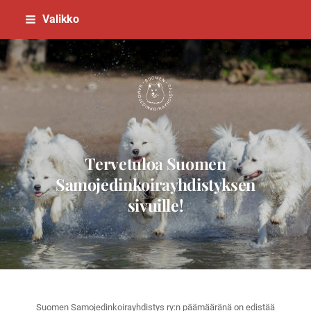
Siirry
Valikko
sivun
sisältöön
Suomen Samojedinkoirayhdistys
Tervetuloa Suomen
Samojedinkoirayhdistyksen
sivuille!
Suomen Samojedinkoirayhdistys ry:n päämääränä on edistää