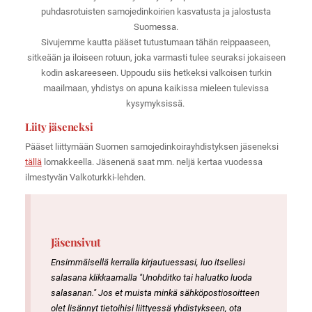
puhdasrotuisten samojedinkoirien kasvatusta ja jalostusta
Suomessa.
Sivujemme kautta pääset tutustumaan tähän reippaaseen,
sitkeään ja iloiseen rotuun, joka varmasti tulee seuraksi jokaiseen
kodin askareeseen. Uppoudu siis hetkeksi valkoisen turkin
maailmaan, yhdistys on apuna kaikissa mieleen tulevissa
kysymyksissä.
Liity jäseneksi
Pääset liittymään Suomen samojedinkoirayhdistyksen jäseneksi
tällä
lomakkeella. Jäsenenä saat mm. neljä kertaa vuodessa
ilmestyvän Valkoturkki-lehden.
Jäsensivut
Ensimmäisellä kerralla kirjautuessasi, luo itsellesi
salasana klikkaamalla "Unohditko tai haluatko luoda
salasanan." Jos et muista minkä sähköpostiosoitteen
olet lisännyt tietoihisi liittyessä yhdistykseen, ota