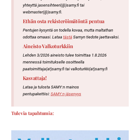
yhteyttä jasensihteeri(@)samy.fi tai
webmaster(@)samy.fi.
Ethän osta rekisteröimätöntä pentua
Pentujen kysyntä on todella kovaa, mutta maltathan
odottaa omaasi. Lataa
tästä
Samyn tiedote jaettavaksi.
Aineisto Valkoturkkiin
Lehden 3/2026 aineisto tulee toimittaa 1.8.2026
mennessä toimitukselle osoitteella
paatoimittaja(at)samy.fi tai valkoturkki(at)samy.fi
Kasvattaja!
Lataa ja tulosta SAMY:n mainos
pentupakettiisi:
SAMY:n jäsenyys
Tulevia tapahtumia: