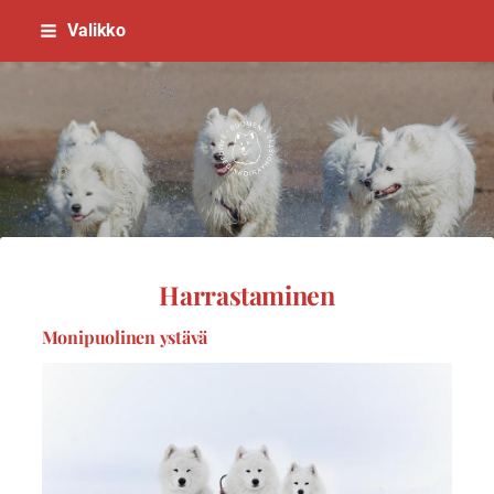
Siirry
Valikko
sivun
sisältöön
Suomen Samojedinkoirayhdistys
Harrastaminen
Monipuolinen ystävä