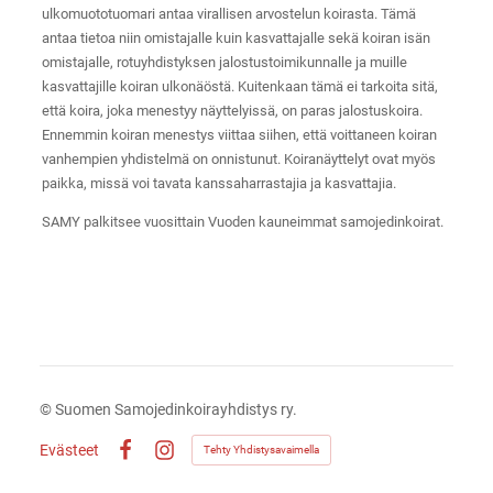
ulkomuototuomari antaa virallisen arvostelun koirasta. Tämä
antaa tietoa niin omistajalle kuin kasvattajalle sekä koiran isän
omistajalle, rotuyhdistyksen jalostustoimikunnalle ja muille
kasvattajille koiran ulkonäöstä. Kuitenkaan tämä ei tarkoita sitä,
että koira, joka menestyy näyttelyissä, on paras jalostuskoira.
Ennemmin koiran menestys viittaa siihen, että voittaneen koiran
vanhempien yhdistelmä on onnistunut. Koiranäyttelyt ovat myös
paikka, missä voi tavata kanssaharrastajia ja kasvattajia.
SAMY palkitsee vuosittain Vuoden kauneimmat samojedinkoirat.
©
Suomen Samojedinkoirayhdistys ry.
Evästeet
Tehty Yhdistysavaimella
Facebook
Instagram