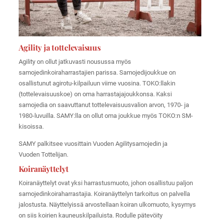
Agility ja tottelevaisuus
Agility on ollut jatkuvasti nousussa myös
samojedinkoiraharrastajien parissa. Samojedijoukkue on
osallistunut agirotu-kilpailuun viime vuosina. TOKO:llakin
(tottelevaisuuskoe) on oma harrastajajoukkonsa. Kaksi
samojedia on saavuttanut tottelevaisuusvalion arvon, 1970- ja
1980-luvuilla. SAMY:lla on ollut oma joukkue myös TOKO:n SM-
kisoissa.
SAMY palkitsee vuosittain Vuoden Agilitysamojedin ja
Vuoden Tottelijan.
Koiranäyttelyt
Koiranäyttelyt ovat yksi harrastusmuoto, johon osallistuu paljon
samojedinkoiraharrastajia. Koiranäyttelyn tarkoitus on palvella
jalostusta. Näyttelyissä arvostellaan koiran ulkomuoto, kysymys
on siis koirien kauneuskilpailuista. Rodulle pätevöity