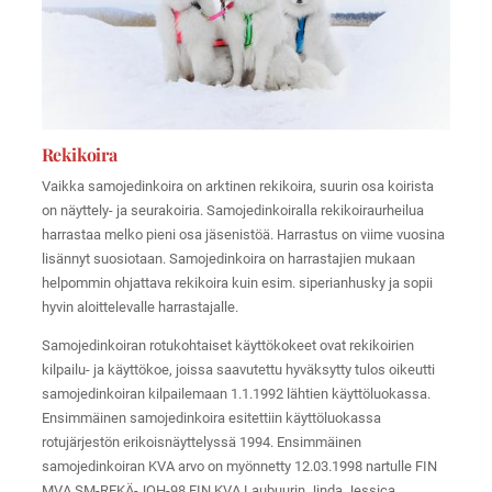
Rekikoira
Vaikka samojedinkoira on arktinen rekikoira, suurin osa koirista
on näyttely- ja seurakoiria. Samojedinkoiralla rekikoiraurheilua
harrastaa melko pieni osa jäsenistöä. Harrastus on viime vuosina
lisännyt suosiotaan. Samojedinkoira on harrastajien mukaan
helpommin ohjattava rekikoira kuin esim. siperianhusky ja sopii
hyvin aloittelevalle harrastajalle.
Samojedinkoiran rotukohtaiset käyttökokeet ovat rekikoirien
kilpailu- ja käyttökoe, joissa saavutettu hyväksytty tulos oikeutti
samojedinkoiran kilpailemaan 1.1.1992 lähtien käyttöluokassa.
Ensimmäinen samojedinkoira esitettiin käyttöluokassa
rotujärjestön erikoisnäyttelyssä 1994. Ensimmäinen
samojedinkoiran KVA arvo on myönnetty 12.03.1998 nartulle FIN
MVA SM-REKÄ-JOH-98 FIN KVA Laubuurin Jinda Jessica