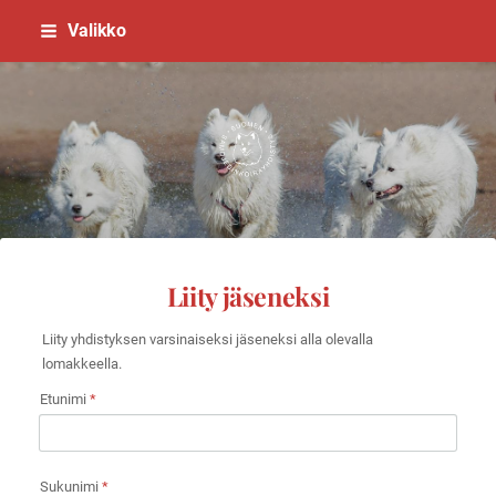
Siirry
Valikko
sivun
sisältöön
Suomen Samojedinkoirayhdistys
Liity jäseneksi
Liity yhdistyksen varsinaiseksi jäseneksi alla olevalla
lomakkeella.
Etunimi
*
Sukunimi
*