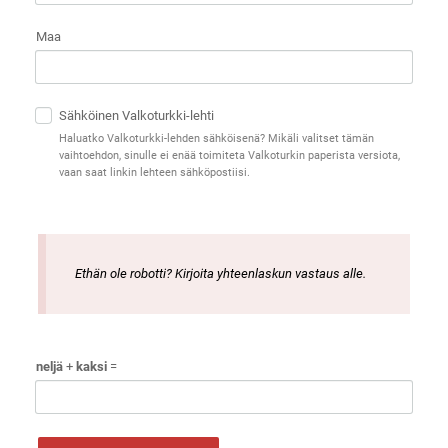
Maa
Sähköinen Valkoturkki-lehti
Haluatko Valkoturkki-lehden sähköisenä? Mikäli valitset tämän
vaihtoehdon, sinulle ei enää toimiteta Valkoturkin paperista versiota,
vaan saat linkin lehteen sähköpostiisi.
Ethän ole robotti? Kirjoita yhteenlaskun vastaus alle.
neljä
+
kaksi
=