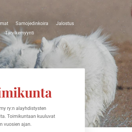
umat
Samojedinkoira
Jalostus
Tarvikemyynti
oimikunta
my ry:n alayhdistysten
eita. Toimikuntaan kuuluvat
n vuosien ajan.