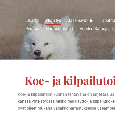
Etusivu
Yhdistys
Jäsensivut
Tapaht
 ry.
Pentuja
Harrastaminen
Vuoden Samojedit
Koe- ja kilpailut
Koe- ja kilpailutoimikunnan tehtävänä on järjestää Sa
kanssa yhteistyössä rekikoirien käyttö- ja kilpailukok
ovat olleet mukana valjakkoharrastuksessa useampie