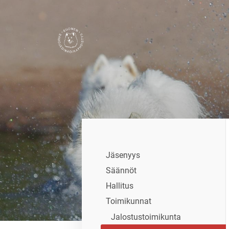
Siirry
sivun
sisältöön
Suomen Samojedinkoirayhdistys
Jäsenyys
Säännöt
Hallitus
Toimikunnat
Jalostustoimikunta