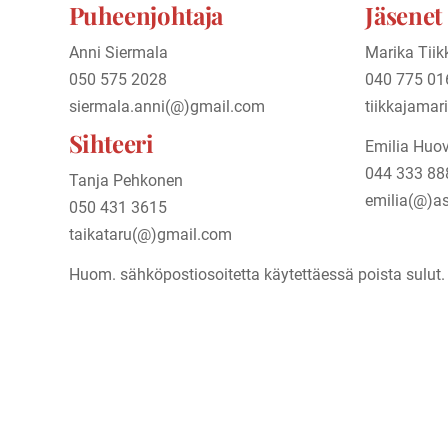
Puheenjohtaja
Jäsenet
Anni Siermala
Marika Tiik
050 575 2028
040 775 01
siermala.anni(@)gmail.com
tiikkajama
Sihteeri
Emilia Huo
044 333 88
Tanja Pehkonen
emilia(@)a
050 431 3615
taikataru(@)gmail.com
Huom. sähköpostiosoitetta käytettäessä poista sulut.