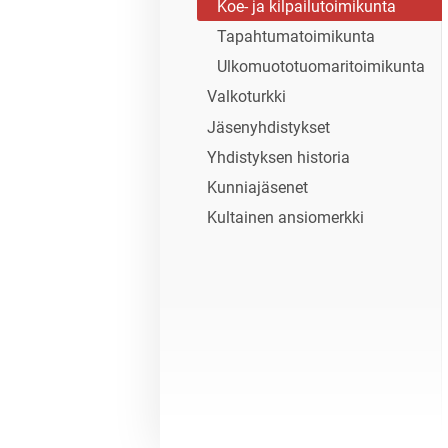
Koe- ja kilpailutoimikunta
Tapahtumatoimikunta
Ulkomuototuomaritoimikunta
Valkoturkki
Jäsenyhdistykset
Yhdistyksen historia
Kunniajäsenet
Kultainen ansiomerkki