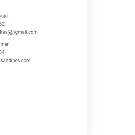
kaja
62
rikas(@)gmail.com
vinen
84
ssandines.com