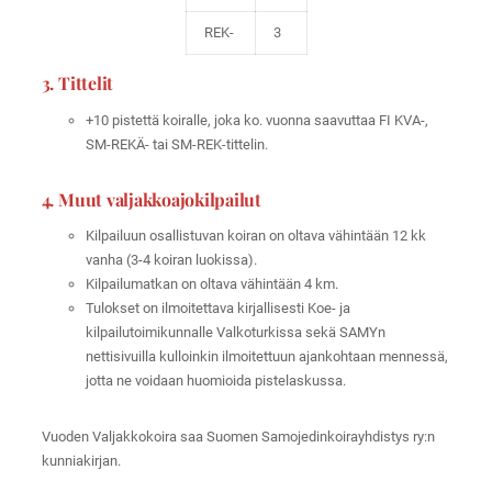
REK-
3
3. Tittelit
+10 pistettä koiralle, joka ko. vuonna saavuttaa FI KVA-,
SM-REKÄ- tai SM-REK-tittelin.
4. Muut valjakkoajokilpailut
Kilpailuun osallistuvan koiran on oltava vähintään 12 kk
vanha (3-4 koiran luokissa).
Kilpailumatkan on oltava vähintään 4 km.
Tulokset on ilmoitettava kirjallisesti Koe- ja
kilpailutoimikunnalle Valkoturkissa sekä SAMYn
nettisivuilla kulloinkin ilmoitettuun ajankohtaan mennessä,
jotta ne voidaan huomioida pistelaskussa.
Vuoden Valjakkokoira saa Suomen Samojedinkoirayhdistys ry:n
kunniakirjan.