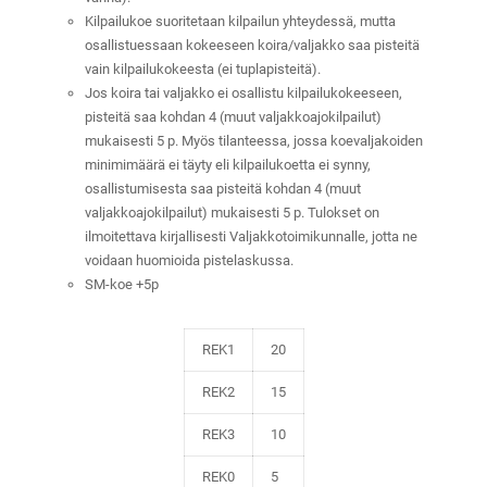
Kilpailukoe suoritetaan kilpailun yhteydessä, mutta
osallistuessaan kokeeseen koira/valjakko saa pisteitä
vain kilpailukokeesta (ei tuplapisteitä).
Jos koira tai valjakko ei osallistu kilpailukokeeseen,
pisteitä saa kohdan 4 (muut valjakkoajokilpailut)
mukaisesti 5 p. Myös tilanteessa, jossa koevaljakoiden
minimimäärä ei täyty eli kilpailukoetta ei synny,
osallistumisesta saa pisteitä kohdan 4 (muut
valjakkoajokilpailut) mukaisesti 5 p. Tulokset on
ilmoitettava kirjallisesti Valjakkotoimikunnalle, jotta ne
voidaan huomioida pistelaskussa.
SM-koe +5p
REK1
20
REK2
15
REK3
10
REK0
5