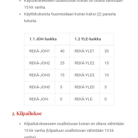
Käyttökokeeseen osallistuvan koiran on oltava vähintään
15 kk vanha.
Käyttökokeista huomioidaan koiran kaksi (2) parasta
tulosta.
1.1 JOH-luokka
1.2 YLE-luokka
REKÄ-JOH1
40
REKÄ-YLE1
20
REKÄ-JOH2
25
REKÄ-YLE2
15
REKÄ-JOH3
15
REKÄ-YLE3
10
REKÄ-JOH0
5
REKÄ-YLE0
5
REKÄ-JOH-
0
REKÄ-YLE-
0
2. Kilpailukoe
Kilpailukokeeseen osallistuvan koiran on oltava vähintään
15 kk vanha (kilpailuun osallistuvan vähintään 15 kk
vanha).