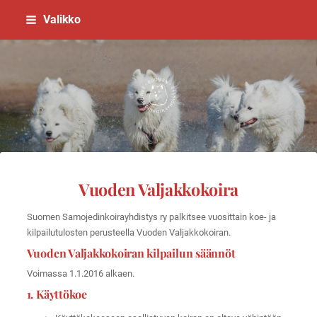
Siirry
Valikko
sivun
sisältöön
Suomen Samojedinkoirayhdistys
Vuoden Valjakkokoira
Suomen Samojedinkoirayhdistys ry palkitsee vuosittain koe- ja
kilpailutulosten perusteella Vuoden Valjakkokoiran.
Vuoden Valjakkokoiran kilpailun säännöt
Voimassa 1.1.2016 alkaen.
1. Käyttökoe