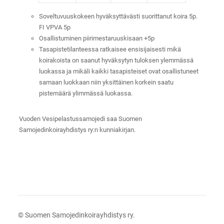
Soveltuvuuskokeen hyväksyttävästi suorittanut koira 5p.
FI VPVA 5p
Osallistuminen piirimestaruuskisaan +5p
Tasapistetilanteessa ratkaisee ensisijaisesti mikä
koirakoista on saanut hyväksytyn tuloksen ylemmässä
luokassa ja mikäli kaikki tasapisteiset ovat osallistuneet
samaan luokkaan niin yksittäinen korkein saatu
pistemäärä ylimmässä luokassa.
Vuoden Vesipelastussamojedi saa Suomen
Samojedinkoirayhdistys ry:n kunniakirjan.
©
Suomen Samojedinkoirayhdistys ry.