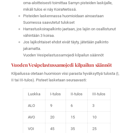
oma-aloitteisesti toimittaa Samyn pisteiden laskijalle,
mikäli tulos ei näy KoiraNetissä.
Pisteiden laskennassa huomioidaan ainoastaan
Suomessa saavutetut tulokset
Harrastuskoirapalkinto jaetaan, jos lajiin on osallistunut
vähintään 3 koiraa.
Jos lajikohtaiset ehdot eivät täyty, jätetään palkinto
jakamatta.
Vuoden Vesipelastussamojedi kilpailun säännöt
Vuoden Vesipelastussamojedi kilpailun säännöt
Kilpailussa otetaan huomioon viisi parasta hyväksyttyä tulosta (I,
II tai III-tulos). Pisteet lasketaan seuraavasti:
Luokka
I-tulos
II-tulos
III-tulos
ALO
9
6
3
AVO
20
15
10
VOI
45
35
25