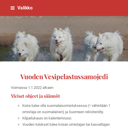
Siirry
Valikko
sivun
sisältöön
Suomen Samojedinkoirayhdistys
Vuoden Vesipelastussamojedi
Voimassa 1.1.2022 alkaen
Yleiset ohjeet ja säännöt
Koira tulee olla suomalaisomistuksessa (= vähintään 1
omistaja on suomalainen) ja Suomeen rekisteröity.
Kilpailukausi on kalenterivuosi.
Vuoden tulokset tulee koiran omistajan tai kasvattajan