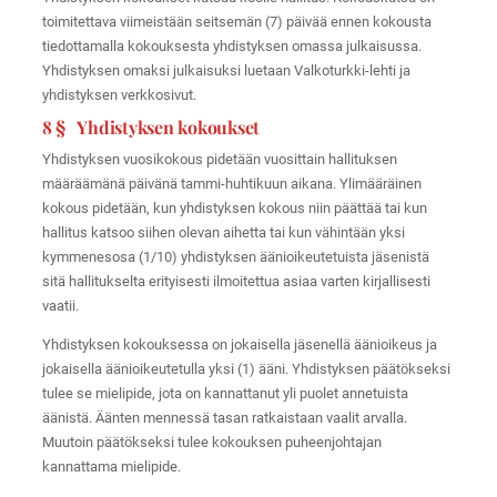
toimitettava viimeistään seitsemän (7) päivää ennen kokousta
tiedottamalla kokouksesta yhdistyksen omassa julkaisussa.
Yhdistyksen omaksi julkaisuksi luetaan Valkoturkki-lehti ja
yhdistyksen verkkosivut.
8 § Yhdistyksen kokoukset
Yhdistyksen vuosikokous pidetään vuosittain hallituksen
määräämänä päivänä tammi-huhtikuun aikana. Ylimääräinen
kokous pidetään, kun yhdistyksen kokous niin päättää tai kun
hallitus katsoo siihen olevan aihetta tai kun vähintään yksi
kymmenesosa (1/10) yhdistyksen äänioikeutetuista jäsenistä
sitä hallitukselta erityisesti ilmoitettua asiaa varten kirjallisesti
vaatii.
Yhdistyksen kokouksessa on jokaisella jäsenellä äänioikeus ja
jokaisella äänioikeutetulla yksi (1) ääni. Yhdistyksen päätökseksi
tulee se mielipide, jota on kannattanut yli puolet annetuista
äänistä. Äänten mennessä tasan ratkaistaan vaalit arvalla.
Muutoin päätökseksi tulee kokouksen puheenjohtajan
kannattama mielipide.