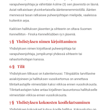
varapuheenjohtaja ja vähintään kolme (3) sen jäsenistä on läsnä.
Asiat ratkaistaan yksinkertaisella ääntenenemmistöllä. Äänten
mennessä tasan ratkaisee puheenjohtajan mielipide, vaaleissa
kuitenkin arpa.
Kaikkien hallituksen jäsenten ja sihteerin on oltava Suomen
Kennelliiton - Finska Kennelklubben ry:n jäseniä.
5 § Yhdistyksen nimen kirjoittaminen
Yhdistyksen nimen kirjoittavat puheenjohtaja tai
varapuheenjohtaja, jompikumpi yhdessä sihteerin tai
rahastonhoitajan kanssa.
6 § Tilit
Yhdistyksen tilikausi on kalenterivuosi. Tilinpäätös tarvittavine
asiakirjoineen ja hallituksen vuosikertomus on annettava
tilintarkastajille viimeistään kaksi viikkoa ennen vuosikokousta.
Tilintarkastajien tulee antaa kirjallinen lausuntonsa hallitukselle
viimeistään viikkoa ennen vuosikokousta.
7 § Yhdistyksen kokousten koollekutsuminen
Yhdistyksen kokoukset kutsuu koolle hallitus. Kokouskutsu on