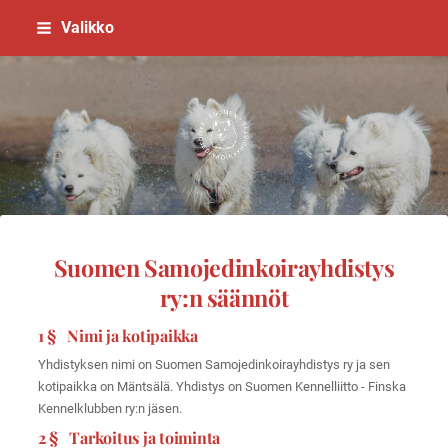
Siirry
Valikko
sivun
sisältöön
Suomen Samojedinkoirayhdistys
Suomen Samojedinkoirayhdistys
ry:n säännöt
1 § Nimi ja kotipaikka
Yhdistyksen nimi on Suomen Samojedinkoirayhdistys ry ja sen
kotipaikka on Mäntsälä. Yhdistys on Suomen Kennelliitto - Finska
Kennelklubben ry:n jäsen.
2 § Tarkoitus ja toiminta