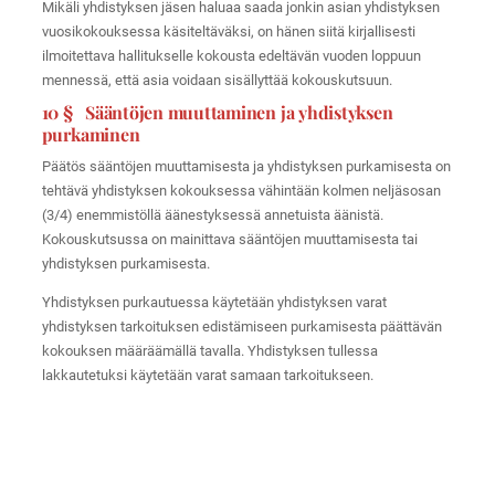
Mikäli yhdistyksen jäsen haluaa saada jonkin asian yhdistyksen
vuosikokouksessa käsiteltäväksi, on hänen siitä kirjallisesti
ilmoitettava hallitukselle kokousta edeltävän vuoden loppuun
mennessä, että asia voidaan sisällyttää kokouskutsuun.
10 § Sääntöjen muuttaminen ja yhdistyksen
purkaminen
Päätös sääntöjen muuttamisesta ja yhdistyksen purkamisesta on
tehtävä yhdistyksen kokouksessa vähintään kolmen neljäsosan
(3/4) enemmistöllä äänestyksessä annetuista äänistä.
Kokouskutsussa on mainittava sääntöjen muuttamisesta tai
yhdistyksen purkamisesta.
Yhdistyksen purkautuessa käytetään yhdistyksen varat
yhdistyksen tarkoituksen edistämiseen purkamisesta päättävän
kokouksen määräämällä tavalla. Yhdistyksen tullessa
lakkautetuksi käytetään varat samaan tarkoitukseen.