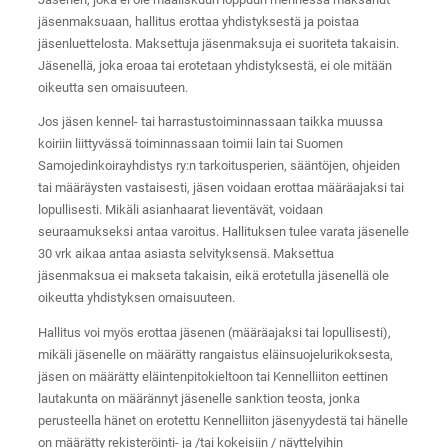
jäsenmaksuaan, hallitus erottaa yhdistyksestä ja poistaa
jäsenluettelosta. Maksettuja jäsenmaksuja ei suoriteta takaisin.
Jäsenellä, joka eroaa tai erotetaan yhdistyksestä, ei ole mitään
oikeutta sen omaisuuteen.
Jos jäsen kennel- tai harrastustoiminnassaan taikka muussa
koiriin liittyvässä toiminnassaan toimii lain tai Suomen
Samojedinkoirayhdistys ry:n tarkoitusperien, sääntöjen, ohjeiden
tai määräysten vastaisesti, jäsen voidaan erottaa määräajaksi tai
lopullisesti. Mikäli asianhaarat lieventävät, voidaan
seuraamukseksi antaa varoitus. Hallituksen tulee varata jäsenelle
30 vrk aikaa antaa asiasta selvityksensä. Maksettua
jäsenmaksua ei makseta takaisin, eikä erotetulla jäsenellä ole
oikeutta yhdistyksen omaisuuteen.
Hallitus voi myös erottaa jäsenen (määräajaksi tai lopullisesti),
mikäli jäsenelle on määrätty rangaistus eläinsuojelurikoksesta,
jäsen on määrätty eläintenpitokieltoon tai Kennelliiton eettinen
lautakunta on määrännyt jäsenelle sanktion teosta, jonka
perusteella hänet on erotettu Kennelliiton jäsenyydestä tai hänelle
on määrätty rekisteröinti- ja /tai kokeisiin / näyttelyihin