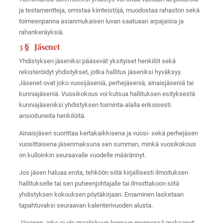
ja testamentteja, omistaa kiinteistöjä, muodostaa rahaston sekä
toimeenpanna asianmukaisen luvan saatuaan arpajaisia ja
rahankeräyksiä.
3 § Jäsenet
Yhdistyksen jäseniksi pääsevät yksityiset henkilöt sekä
rekisteröidyt yhdistykset, jotka hallitus jäseniksi hyväksyy.
Jäsenet ovat joko vuosijäseniä, perhejäseniä, ainaisjäseniä tai
kunniajäseniä. Vuosikokous voi kutsua hallituksen esityksestä
kunniajäseniksi yhdistyksen toiminta-alalla erikoisesti
ansioituneita henkilöitä.
Ainaisjäsen suorittaa kertakaikkisena ja vuosi- sekä perhejäsen
vuosittaisena jäsenmaksuna sen summan, minkä vuosikokous
on kulloinkin seuraavalle vuodelle määrännyt.
Jos jäsen haluaa erota, tehköön siitä kirjallisesti ilmoituksen
hallitukselle tai sen puheenjohtajalle tai ilmoittakoon siitä
yhdistyksen kokouksen pöytäkirjaan. Eroaminen lasketaan
tapahtuvaksi seuraavan kalenterivuoden alusta.
Jäsenen, joka ei ole maaliskuun loppuun mennessä maksanut