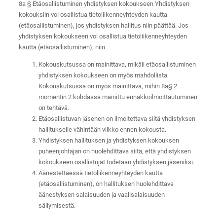
8a § Etäosallistuminen yhdistyksen kokoukseen Yhdistyksen
kokouksiin voi osallistua tietoliikenneyhteyden kautta
(etäosallistuminen), jos yhdistyksen hallitus niin päättää. Jos
yhdistyksen kokoukseen voi osallistua tietoliikenneyhteyden
kautta (etäosallistuminen), niin
Kokouskutsussa on mainittava, mikäli etäosallistuminen
yhdistyksen kokoukseen on myös mahdollista.
Kokouskutsussa on myös mainittava, mihin 8a§ 2
momentin 2 kohdassa mainittu ennakkoilmoittautuminen
on tehtävä.
Etäosallistuvan jäsenen on ilmoitettava siitä yhdistyksen
hallitukselle vähintään viikko ennen kokousta.
Yhdistyksen hallituksen ja yhdistyksen kokouksen
puheenjohtajan on huolehdittava siitä, että yhdistyksen
kokoukseen osallistujat todetaan yhdistyksen jäseniksi.
Äänestettäessä tietoliikenneyhteyden kautta
(etäosallistuminen), on hallituksen huolehdittava
äänestyksen salaisuuden ja vaalisalaisuuden
säilymisestä.