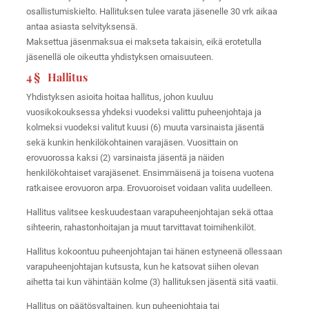
osallistumiskielto. Hallituksen tulee varata jäsenelle 30 vrk aikaa
antaa asiasta selvityksensä.
Maksettua jäsenmaksua ei makseta takaisin, eikä erotetulla
jäsenellä ole oikeutta yhdistyksen omaisuuteen.
4 § Hallitus
Yhdistyksen asioita hoitaa hallitus, johon kuuluu
vuosikokouksessa yhdeksi vuodeksi valittu puheenjohtaja ja
kolmeksi vuodeksi valitut kuusi (6) muuta varsinaista jäsentä
sekä kunkin henkilökohtainen varajäsen. Vuosittain on
erovuorossa kaksi (2) varsinaista jäsentä ja näiden
henkilökohtaiset varajäsenet. Ensimmäisenä ja toisena vuotena
ratkaisee erovuoron arpa. Erovuoroiset voidaan valita uudelleen.
Hallitus valitsee keskuudestaan varapuheenjohtajan sekä ottaa
sihteerin, rahastonhoitajan ja muut tarvittavat toimihenkilöt.
Hallitus kokoontuu puheenjohtajan tai hänen estyneenä ollessaan
varapuheenjohtajan kutsusta, kun he katsovat siihen olevan
aihetta tai kun vähintään kolme (3) hallituksen jäsentä sitä vaatii.
Hallitus on päätösvaltainen, kun puheenjohtaja tai