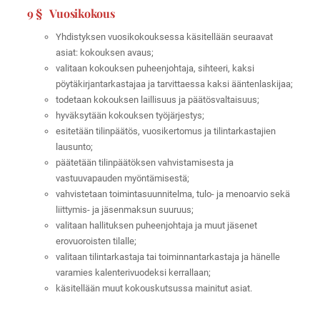
9 § Vuosikokous
Yhdistyksen vuosikokouksessa käsitellään seuraavat
asiat: kokouksen avaus;
valitaan kokouksen puheenjohtaja, sihteeri, kaksi
pöytäkirjantarkastajaa ja tarvittaessa kaksi ääntenlaskijaa;
todetaan kokouksen laillisuus ja päätösvaltaisuus;
hyväksytään kokouksen työjärjestys;
esitetään tilinpäätös, vuosikertomus ja tilintarkastajien
lausunto;
päätetään tilinpäätöksen vahvistamisesta ja
vastuuvapauden myöntämisestä;
vahvistetaan toimintasuunnitelma, tulo- ja menoarvio sekä
liittymis- ja jäsenmaksun suuruus;
valitaan hallituksen puheenjohtaja ja muut jäsenet
erovuoroisten tilalle;
valitaan tilintarkastaja tai toiminnantarkastaja ja hänelle
varamies kalenterivuodeksi kerrallaan;
käsitellään muut kokouskutsussa mainitut asiat.