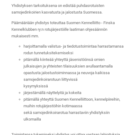
Yhdistyksen tarkoituksena on edistää puhdasrotuisten
samojedinkoirien kasvatusta ja jalostusta Suomessa.
Päämääriään yhdistys toteuttaa Suomen Kennelliitto - Finska
Kennelklubben ry:n rotujärjestöille laatiman ohjesäännön
mukaisesti mm.
harjoittamalla valistus- ja tiedotustoimintaa harrastamansa
rodun tunnetuksitekemiseksi
pitämällä kiinteää yhteyttä jäsenistöönsä omien
julkaisujen ja yhteisten tilaisuuksien avullaantamalla
opastusta jalostustoiminnassa ja neuvoja kaikissa
samojedinkoirarotuun liittyvissä
kysymyksissä
järjestämällä näyttelyitä ja kokeita
pitämällä yhteyttä Suomen Kennelliittoon, kennelpiireihin,
muihin rotujärjestöihin kotimaassa
sekä samojedinkoirarotua harrastaviin yhdistyksiin
ulkomailla
Toimintansa tukemiseksi yhdistys voi ottaa vastaan lahjoituksia