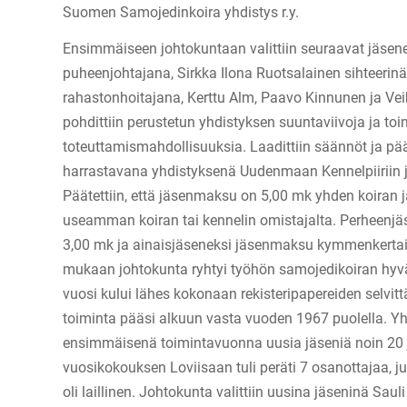
Suomen Samojedinkoira yhdistys r.y.
Ensimmäiseen johtokuntaan valittiin seuraavat jäsene
puheenjohtajana, Sirkka Ilona Ruotsalainen sihteerinä
rahastonhoitajana, Kerttu Alm, Paavo Kinnunen ja V
pohdittiin perustetun yhdistyksen suuntaviivoja ja to
toteuttamismahdollisuuksia. Laadittiin säännöt ja pääte
harrastavana yhdistyksenä Uudenmaan Kennelpiiriin j
Päätettiin, että jäsenmaksu on 5,00 mk yhden koiran 
useamman koiran tai kennelin omistajalta. Perheenjä
3,00 mk ja ainaisjäseneksi jäsenmaksu kymmenkerta
mukaan johtokunta ryhtyi työhön samojedikoiran hyv
vuosi kului lähes kokonaan rekisteripapereiden selvit
toiminta pääsi alkuun vasta vuoden 1967 puolella. Yhd
ensimmäisenä toimintavuonna uusia jäseniä noin 20
vuosikokouksen Loviisaan tuli peräti 7 osanottajaa, juu
oli laillinen. Johtokunta valittiin uusina jäseninä Sauli