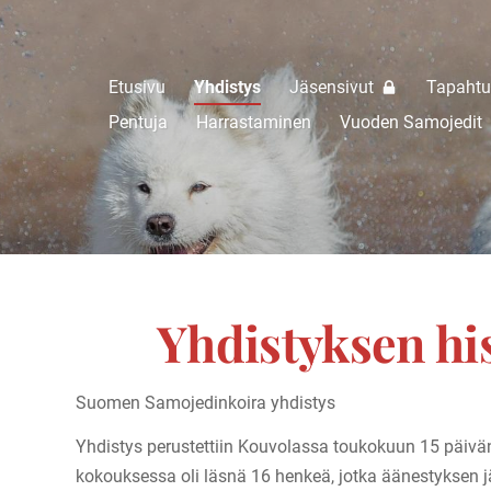
Etusivu
Yhdistys
Jäsensivut
Tapaht
 ry.
Pentuja
Harrastaminen
Vuoden Samojedit
Yhdistyksen hi
Suomen Samojedinkoira yhdistys
Yhdistys perustettiin Kouvolassa toukokuun 15 päiv
kokouksessa oli läsnä 16 henkeä, jotka äänestyksen 