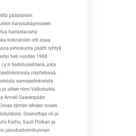
illä päästäisiin
hunkin kanssakäymiseen.
otua harrastavana
ka kokouksiin otti osaa
ssa johtokunta päätti ryhtyä
styi heti vuoden 1968
.y:n tiedotuslehtenä, joka
mojedinkoirasta näyttelyssä,
s omista samojedinkorista
jo sitten nimi Valkoturkki.
sta Anneli Saarenpään
 Ennen tämän lehden toisen
skylässä. Osanottaja oli jo
lis Karhu, Sauli Porkan ja
iin jalostustoimikunnan