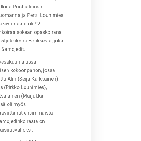
 Ilona Ruotsalainen.
uomarina ja Pertti Louhimies
ja sivumäärä oli 92.
dinkoiraa sokean opaskoirana
 ostjakkikoira Boriksesta, joka
n Samojedit.
 kesäkuun alussa
aisen kokoonpanon, jossa
rttu Alm (Seija Kärkkäinen),
s (Pirkko Louhimies),
tsalainen (Marjukka
ssä oli myös
 saavuttanut ensimmäistä
 samojedinkoirasta on
vaisuusvalioksi.