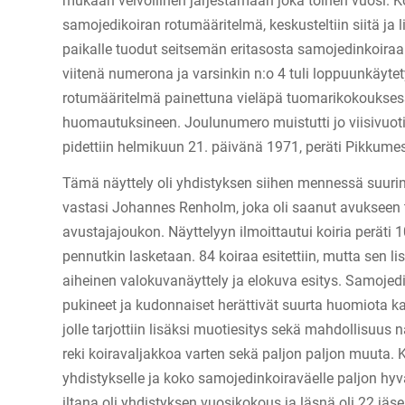
mukaan velvollinen järjestämään joka toinen vuosi. K
samojedikoiran rotumääritelmä, keskusteltiin siitä ja l
paikalle tuodut seitsemän eritasosta samojedinkoiraa.
viitenä numerona ja varsinkin n:o 4 tuli loppuunkäytety
rotumääritelmä painettuna vieläpä tuomarikokoukses
huomautuksineen. Joulunumero muistutti jo viisivuotis
pidettiin helmikuun 21. päivänä 1971, peräti Pikkumes
Tämä näyttely oli yhdistyksen siihen mennessä suurin 
vastasi Johannes Renholm, joka oli saanut avukseen 
avustajajoukon. Näyttelyyn ilmoittautui koiria peräti 
pennutkin lasketaan. 84 koiraa esitettiin, mutta sen li
aiheinen valokuvanäyttely ja elokuva esitys. Samojed
pukineet ja kudonnaiset herättivät suurta huomiota 
jolle tarjottiin lisäksi muotiesitys sekä mahdollisuu
reki koiravaljakkoa varten sekä paljon paljon muuta. K
yhdistykselle ja koko samojedinkoiraväelle paljon hy
iltana oli yhdistyksen vuosikokous ja läsnä oli 22 jä