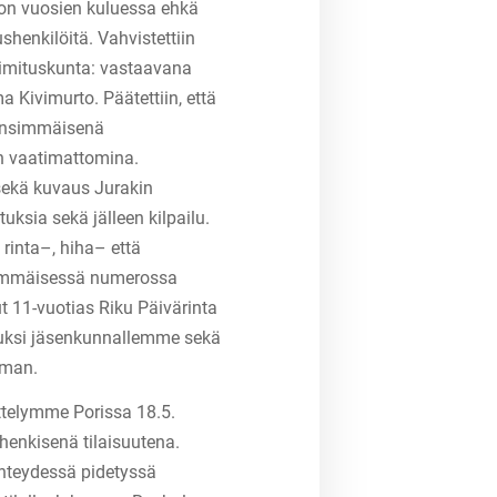
 on vuosien kuluessa ehkä
henkilöitä. Vahvistettiin
toimituskunta: vastaavana
a Kivimurto. Päätettiin, että
 ensimmäisenä
in vaatimattomina.
sekä kuvaus Jurakin
ksia sekä jälleen kilpailu.
 rinta–, hiha– että
nsimmäisessä numerossa
nut 11-vuotias Riku Päivärinta
tuksi jäsenkunnallemme sekä
lman.
telymme Porissa 18.5.
enkisenä tilaisuutena.
 yhteydessä pidetyssä