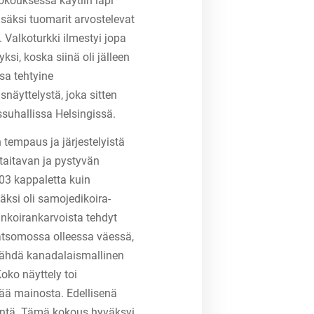
okouksessa käytiin läpi
isäksi tuomarit arvostelevat
 Valkoturkki ilmestyi jopa
ksi, koska siinä oli jälleen
sa tehtyine
näyttelystä, joka sitten
suhallissa Helsingissä.
tempaus ja järjestelyistä
taitavan ja pystyvän
103 kappaletta kuin
säksi oli samojedikoira-
inkoirankarvoista tehdyt
katsomossa olleessa väessä,
s nähdä kanadalaismallinen
oko näyttely toi
vää mainosta. Edellisenä
sentä. Tämä kokous hyväksyi