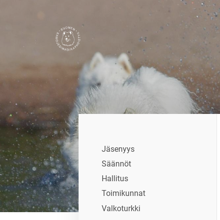
Siirry
sivun
sisältöön
Suomen Samojedinkoirayhdistys
Jäsenyys
Säännöt
Hallitus
Toimikunnat
Valkoturkki