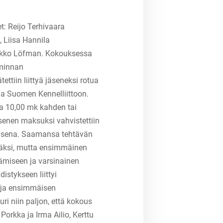
t: Reijo Terhivaara
, Liisa Hannila
eikko Löfman. Kokouksessa
iminnan
ttiin liittyä jäseneksi rotua
a Suomen Kennelliittoon.
ja 10,00 mk kahden tai
senen maksuksi vahvistettiin
isena. Saamansa tehtävän
äksi, mutta ensimmäinen
tämiseen ja varsinainen
istykseen liittyi
 ja ensimmäisen
ri niin paljon, että kokous
 Porkka ja Irma Ailio, Kerttu