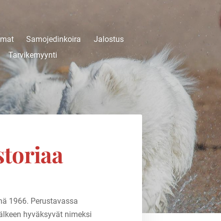
umat
Samojedinkoira
Jalostus
Tarvikemyynti
storiaa
änä 1966. Perustavassa
jälkeen hyväksyvät nimeksi