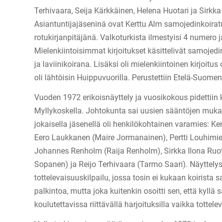
Terhivaara, Seija Kärkkäinen, Helena Huotari ja Sirkka
Asiantuntijajäseninä ovat Kerttu Alm samojedinkoirat
rotukirjanpitäjänä. Valkoturkista ilmestyisi 4 numero 
Mielenkiintoisimmat kirjoitukset käsittelivät samoje
ja laviinikoirana. Lisäksi oli mielenkiintoinen kirjoitus
oli lähtöisin Huippuvuorilla. Perustettiin Etelä-Suome
Vuoden 1972 erikoisnäyttely ja vuosikokous pidettiin
Myllykoskella. Johtokunta sai uusien sääntöjen muk
jokaisella jäsenellä oli henkilökohtainen varamies: Ke
Eero Laukkanen (Maire Jormanainen), Pertti Louhimie
Johannes Renholm (Raija Renholm), Sirkka Ilona Ruo
Sopanen) ja Reijo Terhivaara (Tarmo Saari). Näyttely
tottelevaisuuskilpailu, jossa tosin ei kukaan koirista
palkintoa, mutta joka kuitenkin osoitti sen, että kyllä
koulutettavissa riittävällä harjoituksilla vaikka tottele