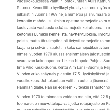
vuosikokouksessa valittiin johtokuntaan Aulis Karhun
Suomen Kennelliitto hyväksyi yhdistyksemme myös rot
julkaistiin vuonna 1969 neljä numeroa ja sivumäärä ol
kerrottiin mahdollisuuksista opettaa samojedinkoira ve
kuuluvasta vastuusta sekä samojedinkoiratuomarin mie
kertomus Lumikin kennelistä, näyttelytuloksia, ilmoitu
palsta, mutta tärkeimpänä oli tietysti samojedinkoira
laajana ja selvänä saatettiin koko samojedikoiraväen
nimesi vuoden 1970 alussa ensimmäisen jalostustoim
seuraavan kokoonpanon: Helena Nippala Pohjois-Suom
Irma Ailio Keski-Suomi, Kerttu Alm Länsi-Suomi ja Rei
Vuoden erikoisnäyttely pidettiin 17.5. Jyväskylässä j
vuosikokous. Johtokuntaan valittiin uutena jäsenenä
Hannilan tilalle. Hän jäi edelleen kuitenkin rahastonho
Vuoden 1970 toiminnasta voidaan mainita, että 22.8 
tuomareiden neuvottelupäivät, jotka rotujärjestö on Ke