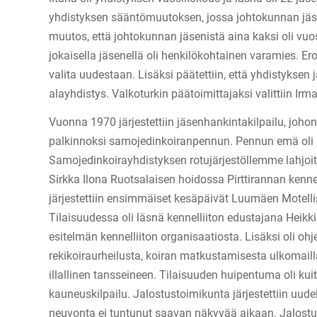
yhdistyksen sääntömuutoksen, jossa johtokunnan jäse
muutos, että johtokunnan jäsenistä aina kaksi oli vuos
jokaisella jäsenellä oli henkilökohtainen varamies. Er
valita uudestaan. Lisäksi päätettiin, että yhdistyksen
alayhdistys. Valkoturkin päätoimittajaksi valittiin Ir
Vuonna 1970 järjestettiin jäsenhankintakilpailu, johon 
palkinnoksi samojedinkoiranpennun. Pennun emä oli 
Samojedinkoirayhdistyksen rotujärjestöllemme lahjoitta
Sirkka Ilona Ruotsalaisen hoidossa Pirttirannan ken
järjestettiin ensimmäiset kesäpäivät Luumäen Motelli
Tilaisuudessa oli läsnä kennelliiton edustajana Heikki 
esitelmän kennelliiton organisaatiosta. Lisäksi oli oh
rekikoiraurheilusta, koiran matkustamisesta ulkomail
illallinen tansseineen. Tilaisuuden huipentuma oli ku
kauneuskilpailu. Jalostustoimikunta järjestettiin uude
neuvonta ei tuntunut saavan näkyvää aikaan. Jalostus