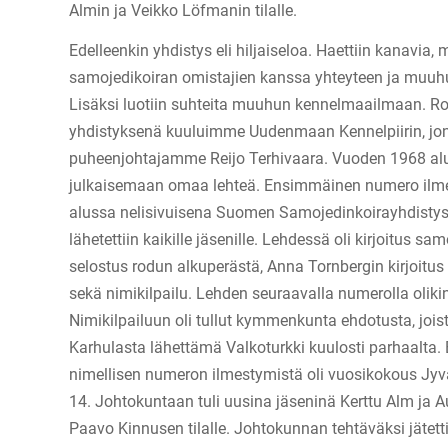
Almin ja Veikko Löfmanin tilalle.
Edelleenkin yhdistys eli hiljaiseloa. Haettiin kanavia, m
samojedikoiran omistajien kanssa yhteyteen ja muu
Lisäksi luotiin suhteita muuhun kennelmaailmaan. R
yhdistyksenä kuuluimme Uudenmaan Kennelpiirin, jon
puheenjohtajamme Reijo Terhivaara. Vuoden 1968 alu
julkaisemaan omaa lehteä. Ensimmäinen numero ilme
alussa nelisivuisena Suomen Samojedinkoirayhdistys r
lähetettiin kaikille jäsenille. Lehdessä oli kirjoitus sa
selostus rodun alkuperästä, Anna Tornbergin kirjoitu
sekä nimikilpailu. Lehden seuraavalla numerolla olikin 
Nimikilpailuun oli tullut kymmenkunta ehdotusta, joi
Karhulasta lähettämä Valkoturkki kuulosti parhaalta.
nimellisen numeron ilmestymistä oli vuosikokous Jyvä
14. Johtokuntaan tuli uusina jäseninä Kerttu Alm ja Au
Paavo Kinnusen tilalle. Johtokunnan tehtäväksi jätett