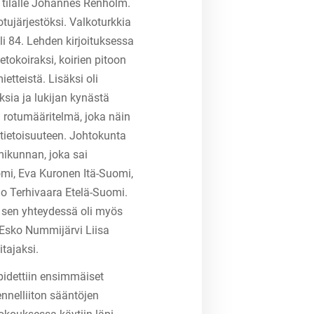
 tilalle Johannes Renholm.
ujärjestöksi. Valkoturkkia
i 84. Lehden kirjoituksessa
tokoiraksi, koirien pitoon
tteistä. Lisäksi oli
ksia ja lukijan kynästä
n rotumääritelmä, joka näin
 tietoisuuteen. Johtokunta
ikunnan, joka sai
i, Eva Kuronen Itä-Suomi,
jo Terhivaara Etelä-Suomi.
a sen yhteydessä oli myös
 Esko Nummijärvi Liisa
itajaksi.
pidettiin ensimmäiset
nnelliiton sääntöjen