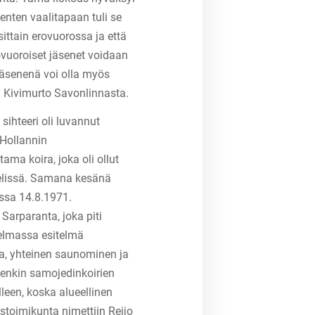
nten vaalitapaan tuli se
ittain erovuorossa ja että
ovuoroiset jäsenet voidaan
 jäsenenä voi olla myös
ma Kivimurto Savonlinnasta.
sihteeri oli luvannut
Hollannin
ma koira, joka oli ollut
nelissä. Samana kesänä
ssa 14.8.1971.
Sarparanta, joka piti
jelmassa esitelmä
la, yhteinen saunominen ja
itenkin samojedinkoirien
lleen, koska alueellinen
toimikunta nimettiin Reijo