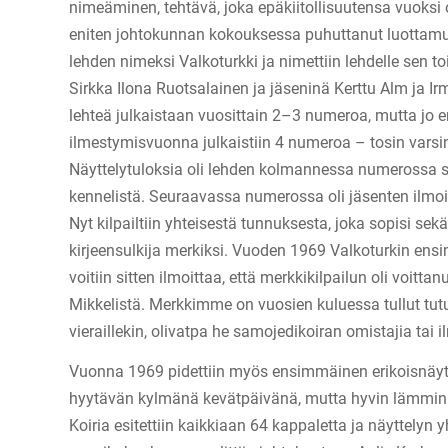
nimeäminen, tehtävä, joka epäkiitollisuutensa vuoksi
eniten johtokunnan kokouksessa puhuttanut luottamus
lehden nimeksi Valkoturkki ja nimettiin lehdelle sen 
Sirkka Ilona Ruotsalainen ja jäseninä Kerttu Alm ja Irm
lehteä julkaistaan vuosittain 2–3 numeroa, mutta jo
ilmestymisvuonna julkaistiin 4 numeroa – tosin vars
Näyttelytuloksia oli lehden kolmannessa numerossa 
kennelistä. Seuraavassa numerossa oli jäsenten ilmoitu
Nyt kilpailtiin yhteisestä tunnuksesta, joka sopisi sekä
kirjeensulkija merkiksi. Vuoden 1969 Valkoturkin e
voitiin sitten ilmoittaa, että merkkikilpailun oli voitta
Mikkelistä. Merkkimme on vuosien kuluessa tullut tu
vieraillekin, olivatpa he samojedikoiran omistajia tai i
Vuonna 1969 pidettiin myös ensimmäinen erikoisnäyt
hyytävän kylmänä kevätpäivänä, mutta hyvin lämminh
Koiria esitettiin kaikkiaan 64 kappaletta ja näyttelyn