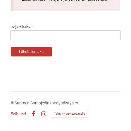
neljä
+
kaksi
=
Lähetä lomake
©
Suomen Samojedinkoirayhdistys ry.
Evästeet
Tehty Yhdistysavaimella
Facebook
Instagram