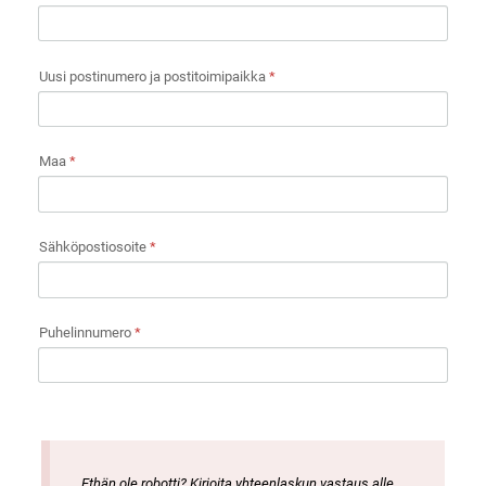
Uusi postinumero ja postitoimipaikka
*
Maa
*
Sähköpostiosoite
*
Puhelinnumero
*
Ethän ole robotti? Kirjoita yhteenlaskun vastaus alle.