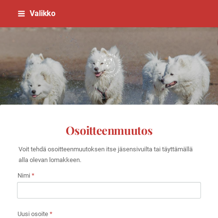
Siirry
Valikko
sivun
sisältöön
Suomen Samojedinkoirayhdistys
Osoitteenmuutos
Voit tehdä osoitteenmuutoksen itse jäsensivuilta tai täyttämällä
alla olevan lomakkeen.
Nimi
*
Uusi osoite
*