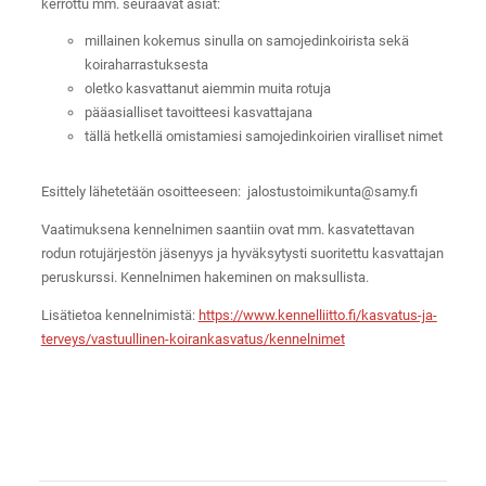
kerrottu mm. seuraavat asiat:
millainen kokemus sinulla on samojedinkoirista sekä
koiraharrastuksesta
oletko kasvattanut aiemmin muita rotuja
pääasialliset tavoitteesi kasvattajana
tällä hetkellä omistamiesi samojedinkoirien viralliset nimet
Esittely lähetetään osoitteeseen: jalostustoimikunta@samy.fi
Vaatimuksena kennelnimen saantiin ovat mm. kasvatettavan
rodun rotujärjestön jäsenyys ja hyväksytysti suoritettu kasvattajan
peruskurssi. Kennelnimen hakeminen on maksullista.
Lisätietoa kennelnimistä:
https://www.kennelliitto.fi/kasvatus-ja-
terveys/vastuullinen-koirankasvatus/kennelnimet