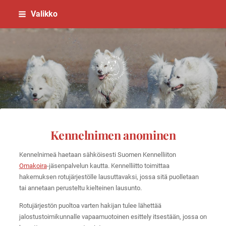
Siirry
Valikko
sivun
sisältöön
Suomen Samojedinkoirayhdistys
Kennelnimen anominen
Kennelnimeä haetaan sähköisesti Suomen Kennelliiton
Omakoira
-jäsenpalvelun kautta. Kennelliitto toimittaa
hakemuksen rotujärjestölle lausuttavaksi, jossa sitä puolletaan
tai annetaan perusteltu kielteinen lausunto.
Rotujärjestön puoltoa varten hakijan tulee lähettää
jalostustoimikunnalle vapaamuotoinen esittely itsestään, jossa on