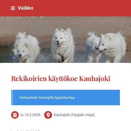
Siirry
Valikko
sivun
sisältöön
Suomen Samojedinkoirayhdistys
Rekikoirien käyttökoe Kauhajoki
Tarkastelet mennyttä tapahtumaa.
la 14.2.2026
Kauhajoki (Hyypän maja)