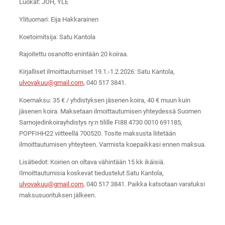
Luokat: JOH, YLE
Ylituomari: Eija Hakkarainen
Koetoimitsija: Satu Kantola
Rajoitettu osanotto enintään 20 koiraa.
Kirjalliset ilmoittautumiset 19.1.-1.2.2026: Satu Kantola,
ulvovakuu@gmail.com
, 040 517 3841.
Koemaksu: 35 € / yhdistyksen jäsenen koira, 40 € muun kuin
jäsenen koira. Maksetaan ilmoittautumisen yhteydessä Suomen
Samojedinkoirayhdistys ry:n tilille FI88 4730 0010 691185,
POPFIHH22 viitteellä 700520. Tosite maksusta liitetään
ilmoittautumisen yhteyteen. Varmista koepaikkasi ennen maksua.
Lisätiedot: Koirien on oltava vähintään 15 kk ikäisiä.
Ilmoittautumisia koskevat tiedustelut Satu Kantola,
ulvovakuu@gmail.com
, 040 517 3841. Paikka katsotaan varatuksi
maksusuorituksen jälkeen.